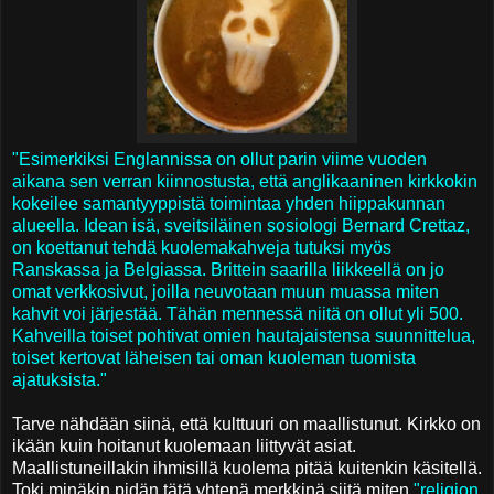
"Esimerkiksi Englannissa on ollut parin viime vuoden
aikana sen verran kiinnostusta, että anglikaaninen kirkkokin
kokeilee samantyyppistä toimintaa yhden hiippakunnan
alueella. Idean isä, sveitsiläinen sosiologi Bernard Crettaz,
on koettanut tehdä kuolemakahveja tutuksi myös
Ranskassa ja Belgiassa. Brittein saarilla liikkeellä on jo
omat verkkosivut, joilla neuvotaan muun muassa miten
kahvit voi järjestää. Tähän mennessä niitä on ollut yli 500.
Kahveilla toiset pohtivat omien hautajaistensa suunnittelua,
toiset kertovat läheisen tai oman kuoleman tuomista
ajatuksista."
Tarve nähdään siinä, että kulttuuri on maallistunut. Kirkko on
ikään kuin hoitanut kuolemaan liittyvät asiat.
Maallistuneillakin ihmisillä kuolema pitää kuitenkin käsitellä.
Toki minäkin pidän tätä yhtenä merkkinä siitä miten
"religion