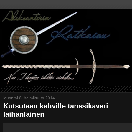
lauantai 8. helmikuuta 2014
Kutsutaan kahville tanssikaveri
laihanlainen