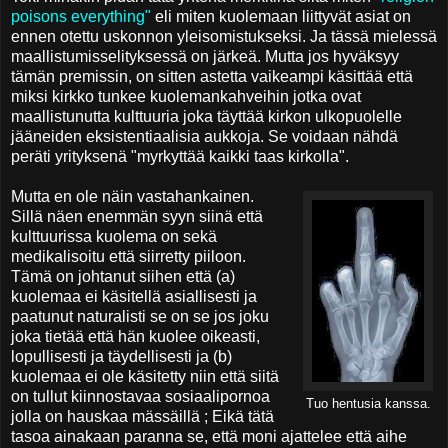
poisons everything"
eli miten kuolemaan liittyvät asiat on
ennen otettu uskonnon yleisomistukseksi. Ja tässä mielessä
maallistumisselityksessä on järkeä. Mutta jos hyväksyy
tämän premissin, on sitten astetta vaikeampi käsittää että
miksi kirkko tunkee kuolemankahveihin jotka ovat
maallistunutta kulttuuria joka täyttää kirkon ulkopuolelle
jääneiden eksistentiaalisia aukkoja. Se voidaan nähdä
peräti yrityksenä "myrkyttää kaikki taas kirkolla".
Mutta en ole näin vastahankainen.
Sillä näen enemmän syyn siinä että
kulttuurissa kuolema on sekä
medikalisoitu että siirretty piiloon.
Tämä on johtanut siihen että (a)
kuolemaa ei käsitellä asiallisesti ja
paatunut naturalisti se on se jos joku
joka tietää että hän kuolee oikeasti,
lopullisesti ja täydellisesti ja (b)
kuolemaa ei ole käsitetty niin että siitä
on tullut kiinnostavaa sosiaalipornoa
Tuo hentusia kanssa.
jolla on hauskaa mässäillä ; Eikä tätä
tasoa ainakaan paranna se, että moni ajattelee että aihe