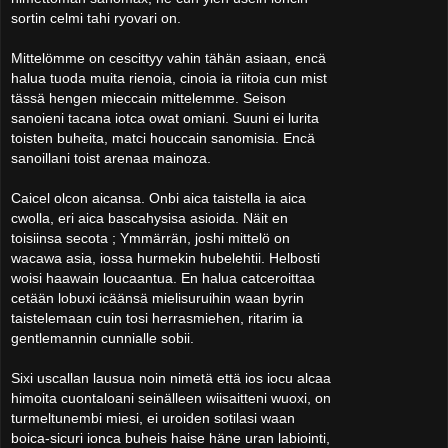
sortin celmi tahi ryovari on.
Mittelömme on cescittyy vahin tähän asiaan, encä
halua tuoda muita rienoia, cinoia ia riitoia cun mist
tässä hengen mieccain mittelemme. Seison
sanoieni tacana iotca owat omiani. Suuni ei lurita
toisten buheita, matci houccain sanomisia. Encä
sanoillani toist arenaa mainoza.
Caicel olcon aicansa. Onbi aica taistella ia aica
cwolla, eri aica bascahysisa asioida. Näit en
toisiinsa secota ; Ymmärrän, joshi mittelö on
wacawa asia, iossa hurmekin hubelehtii. Helbosti
woisi haawain loucaantua. En halua catceroittaa
cetään lobuxi icäänsä mielisuruihin waan byrin
taistelemaan cuin tosi herrasmiehen, ritarim ia
gentlemannin cunnialle sobii.
Sixi uscallan lausua noin nimetä että ios iocu alcaa
himoita cuontaloani seinälleen wiisaitteni wuoxi, on
turmeltunembi miesi, ei uroiden sotilasi waan
boica-sicuri ionca buheis haise häne uran labiointi,