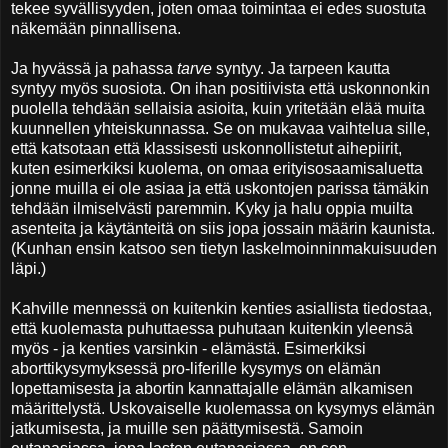
tekee syvällisyyden, joten omaa toimintaa ei edes suostuta
näkemään pinnallisena.
Ja hyvässä ja pahassa
tarve
syntyy. Ja tarpeen kautta
syntyy myös suosiota. On ihan positiivista että uskonnonkin
puolella tehdään sellaisia asioita, kuin yritetään elää muita
kuunnellen yhteiskunnassa. Se on mukavaa vaihtelua sille,
että katsotaan että klassisesti uskonnollistetut aihepiirit,
kuten esimerkiksi kuolema, on omaa erityisosaamisaluetta
jonne muilla ei ole asiaa ja että uskontojen parissa tämäkin
tehdään ilmiselvästi paremmin. Kyky ja halu oppia muilta
asenteita ja käytänteitä on siis jopa jossain määrin kaunista.
(Kunhan ensin katsoo sen tietyn laskelmoinninmakuisuuden
läpi.)
Kahville mennessä on kuitenkin kenties asiallista tiedostaa,
että kuolemasta puhuttaessa puhutaan kuitenkin yleensä
myös - ja kenties varsinkin - elämästä. Esimerkiksi
aborttikysymyksessä pro-liferille kysymys on elämän
lopettamisesta ja abortin kannattajalle elämän alkamisen
määrittelystä. Uskovaiselle kuolemassa on kysymys elämän
jatkumisesta, ja muille sen päättymisestä. Samoin