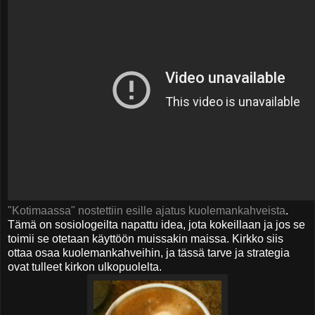
"Kotimaassa" nostettiin esille ajatus kuolemankahveista
.
Tämä on sosiologeilta napattu idea, jota kokeillaan ja jos se
toimii se otetaan käyttöön muissakin maissa. Kirkko siis
ottaa osaa kuolemankahveihin, ja tässä tarve ja strategia
ovat tulleet kirkon ulkopuolelta.