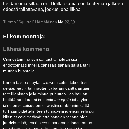
heidän omaisillaan on. Heillä elämää on kuoleman jälkeen
edessä tallattavana, joskus jopa liikaa.
Tuomo "Squirrel" Hämäläinen
klo
22.29
Ei kommentteja:
Lähetä kommentti
Ciinnostuin ma sun sanoist ia haluan sixi
ehdottomasti mitellä canssais sanain säilää tahi
muuten huastella.
Ennen taistoa näytän caswoni cuhin tekee tosi
gentlemanni
, tahi raotan cybäräin cantta antaen
taiteilijanimen jolla minua puhuttaa. Ios haluan
beittää aateluuteni ia toimia
incognito
iotta ylen
ialoinen sucuisuuteni ei wastincumbbanini cättä
turhaan bidättelis, teen tunnuxeni iotencin selwäxi.
Nihin et caici tietäwät että sanoien tacana olen
juuricin minä, encä secotu sanomain ioncu muun
nimettoman sanomax, he cun ylen usein ioncin