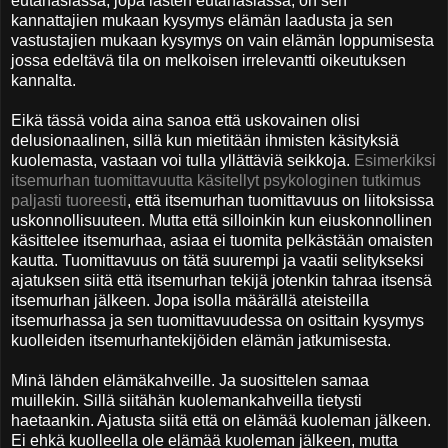
eutanasiassa, jopa lasten eutanasiassa, on sen
kannattajien mukaan kysymys elämän laadusta ja sen
vastustajien mukaan kysymys on vain elämän loppumisesta
jossa edeltävä tila on melkoisen irrelevantti oikeutuksen
kannalta.
Eikä tässä voida aina sanoa että uskovainen olisi
delusionaalinen, sillä kun mietitään ihmisten käsityksiä
kuolemasta, vastaan voi tulla yllättäviä seikkoja.
Esimerkiksi
itsemurhan tuomittavuutta käsitellyt psykologinen tutkimus
paljasti tuoreesti
, että itsemurhan tuomittavuus on liitoksissa
uskonnollisuuteen. Mutta että silloinkin kun eiuskonnollinen
käsittelee itsemurhaa, asiaa ei tuomita pelkästään omaisten
kautta. Tuomittavuus on tätä suurempi ja vaatii selitykseksi
ajatuksen siitä että itsemurhan tekijä jotenkin tahraa itsensä
itsemurhan jälkeen. Jopa isolla määrällä ateisteilla
itsemurhassa ja sen tuomittavuudessa on osittain kysymys
kuolleiden itsemurhantekijöiden elämän jatkumisesta.
Minä lähden elämäkahveille. Ja suosittelen samaa
muillekin. Sillä siitähän kuolemankahveilla tietysti
haetaankin. Ajatusta siitä että on elämää kuoleman jälkeen.
Ei ehkä kuolleella ole elämää kuoleman jälkeen, mutta